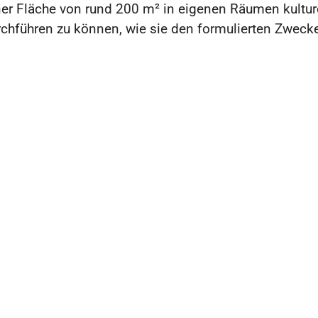
iner Fläche von rund 200 m² in eigenen Räumen kultur
chführen zu können, wie sie den formulierten Zweck
ieder.
Kontakt
Forum in Herz
+49 2406 968
info@forum-he