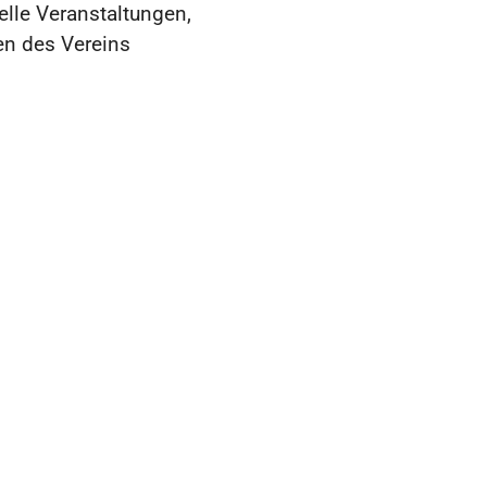
elle Veranstaltungen,
en des Vereins
ogenrath
099
rzogenrath.eu