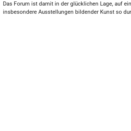
Das Forum ist damit in der glücklichen Lage, auf e
insbesondere Ausstellungen bildender Kunst so dur
entsprechen. Der Verein hat zurzeit knapp 150 Mitgl
Forum für Kunst und Kultur
Herzogenrath e.V.
Bahnhofstr. 15,
52134 Herzogenrath
Fr. & Sa. 15:00 - 18:00 Uhr
Sonntags 11:00 – 15:00 Uhr