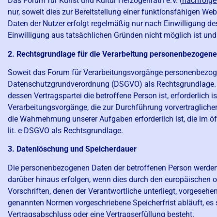
Das Forum für Kunst und Kultur Herzogenrath e.V. (
nachfolg
nur, soweit dies zur Bereitstellung einer funktionsfähigen We
Daten der Nutzer erfolgt regelmäßig nur nach Einwilligung des
Einwilligung aus tatsächlichen Gründen nicht möglich ist und 
2. Rechtsgrundlage für die Verarbeitung personenbezogene
Soweit das Forum für Verarbeitungsvorgänge personenbezogener 
Datenschutzgrundverordnung (DSGVO) als Rechtsgrundlage. Be
dessen Vertragspartei die betroffene Person ist, erforderlich is
Verarbeitungsvorgänge, die zur Durchführung vorvertraglich
die Wahrnehmung unserer Aufgaben erforderlich ist, die im öffe
lit. e DSGVO als Rechtsgrundlage.
3. Datenlöschung und Speicherdauer
Die personenbezogenen Daten der betroffenen Person werden g
darüber hinaus erfolgen, wenn dies durch den europäischen o
Vorschriften, denen der Verantwortliche unterliegt, vorgeseh
genannten Normen vorgeschriebene Speicherfrist abläuft, es se
Vertragsabschluss oder eine Vertragserfüllung besteht.