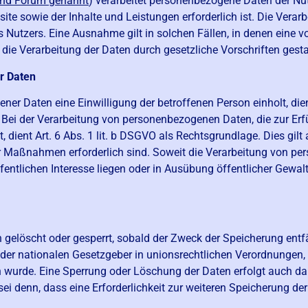
end Forum genannt
) verarbeitet personenbezogene Daten der Nut
bsite sowie der Inhalte und Leistungen erforderlich ist. Die Ver
 Nutzers. Eine Ausnahme gilt in solchen Fällen, in denen eine v
die Verarbeitung der Daten durch gesetzliche Vorschriften gestat
r Daten
Daten eine Einwilligung der betroffenen Person einholt, dient A
i der Verarbeitung von personenbezogenen Daten, die zur Erfül
t, dient Art. 6 Abs. 1 lit. b DSGVO als Rechtsgrundlage. Dies gilt
er Maßnahmen erforderlich sind. Soweit die Verarbeitung von p
ntlichen Interesse liegen oder in Ausübung öffentlicher Gewalt e
elöscht oder gesperrt, sobald der Zweck der Speicherung entfä
der nationalen Gesetzgeber in unionsrechtlichen Verordnungen,
en wurde. Eine Sperrung oder Löschung der Daten erfolgt auch da
i denn, dass eine Erforderlichkeit zur weiteren Speicherung der