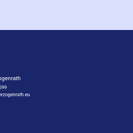
ogenrath
099
rzogenrath.eu