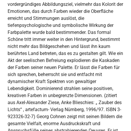
vordergründiges Abbildungsziel, vielmehr das Kolorit der
Emotionen, das durch Farben wieder die Oberfläche
erreicht und Stimmungen auslöst, die
tiefenpsychologische und symbolische Wirkung der
Farbpalette wurde bald bestimmender. Das formal
Schöne tritt immer weiter in den Hintergrund, bestimmt
nicht mehr das Bildgeschehen und lässt ihn kaum
berührtes Land betreten, das es zu gestalten gilt. Wie ein
Akt der seelischen Befreiung explodieren die Kaskaden
der Farben seiner neuen Palette. Er lässt die Farben für
sich sprechen, beherrscht sie und entfacht mit
dynamischer Kraft Spektren von gewaltiger
Lebendigkeit. Dominierend strahlen seine positiven,
kreativen Farben in unbegrenzte Dimensionen. (zitiert
aus Axel-Alexander Ziese, Anke Blieschies: „ Zauber des
Lichts“ , artefactum- Verlag Nürnberg, 1996/97. ISBN 3-
923326-32-7) Georg Cohnen zeigt mit seinen Bildern die
gesamte Vielfalt, enorme Ausdruckskraft und
Anspruchsfülle seines abstrahierenden Oeuvres. Er ist