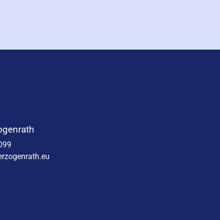
ogenrath
099
rzogenrath.eu